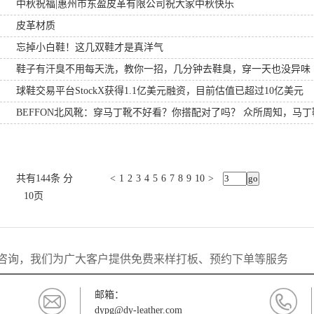
中秋祝福|惠州市东盈皮革有限公司祝大家中秋快乐
皮革材质
忘掉小白鞋！这几双鞋才是真洋气
鞋子有汗臭不用每天洗，教你一招，几分钟去鞋臭，穿一天也没异味
球鞋交易平台StockX获得1.1亿美元融资，目前估值已超过10亿美元
BEFFON北风靴：穿马丁靴不好看？你搭配对了吗？ 众所周知，马
共有144条 分
<
1
2
3
4
5
6
7
8
9
10
>
10页
咨询，我们为广大客户提供免费来样打板、预约下单等服务
邮箱：
dypg@dy-leather.com