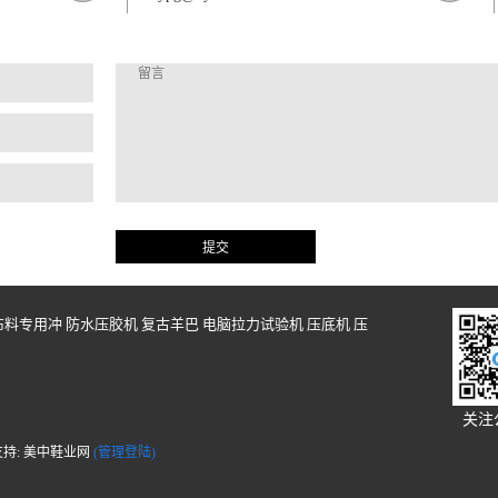
布料专用冲
防水压胶机
复古羊巴
电脑拉力试验机
压底机
压
关注
术支持: 美中鞋业网
(管理登陆)