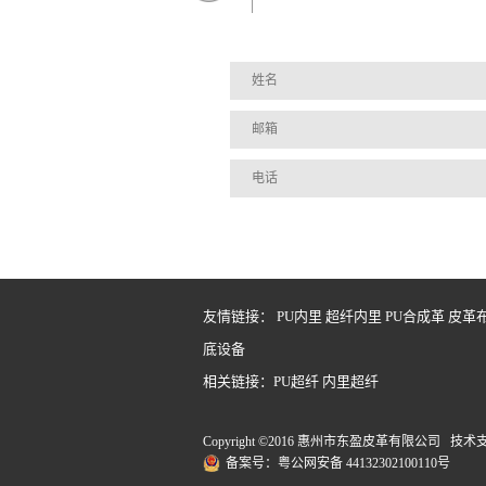
友情链接：
PU内里
超纤内里
PU合成革
皮革
底设备
相关链接：
PU超纤
内里超纤
Copyright ©2016 惠州市东盈皮革有限公司 技
备案号：粤公网安备 44132302100110号