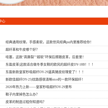
中心
经典通用纹理​，手感柔软，这款世风经典pu内里推荐给你！
超纤革和牛皮哪个好？
哇塞，这款“高撕裂”“超软”环保后擦跟皮革，后套里！
东盈皮革|这款适合做冬季女鞋的欧风的超纤皮DY-18B！！！
东盈新款皇家秒吸超纤DY-29逼真猪皮纹理爱了！！！
新欧佳超纤DY-25|纹路感很清晰nice的一款环保超纤！
2020年热力上新——皇家秒吸超纤DY-29里布
鞋子内里掉色怎么办？
皮革的制造过程你知道吗？