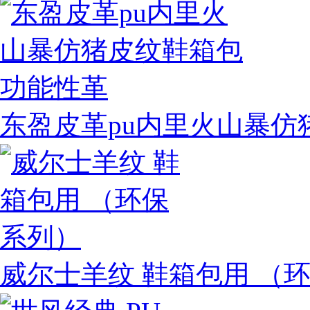
东盈皮革pu内里火山暴仿
威尔士羊纹 鞋箱包用 （