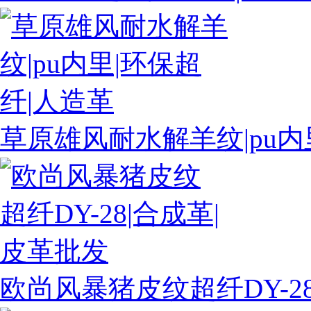
草原雄风耐水解羊纹|pu内
欧尚风暴猪皮纹超纤DY-2