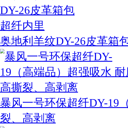
奥地利羊纹DY-26皮革箱
暴风一号环保超纤DY-1
裂、高剥离