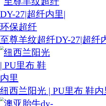
至尊羊纹超纤DY-27|超纤
纽西兰阳光 | PU里布 鞋