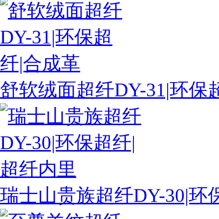
舒软绒面超纤DY-31|环保
瑞士山贵族超纤DY-30|