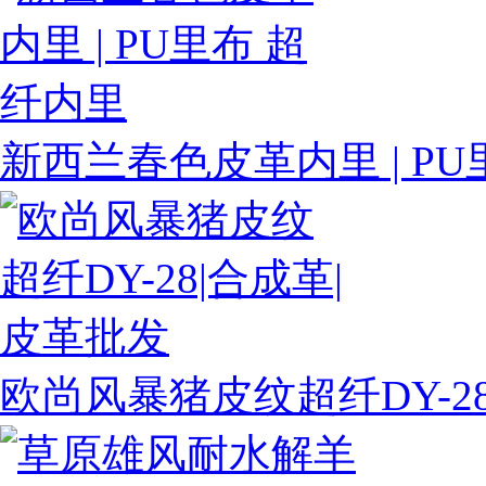
新西兰春色皮革内里 | P
欧尚风暴猪皮纹超纤DY-2