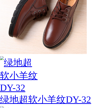
绿地超软小羊纹DY-32