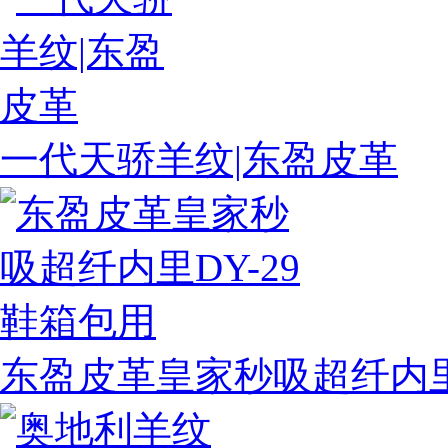
一代天骄羊纹|东盈皮革
东盈皮革皇家秒吸超纤内里D