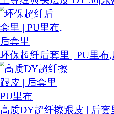
环保超纤后套里 | PU里布
高质DY超纤擦跟皮 | 后套